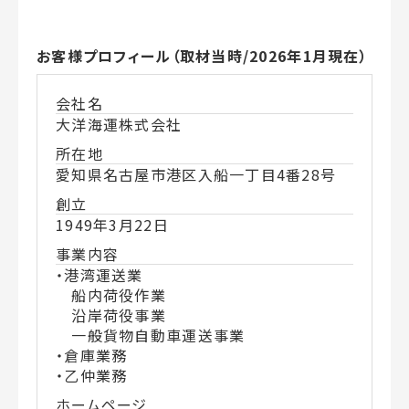
お客様プロフィール（取材当時/2026年1月現在）
会社名
大洋海運株式会社
所在地
愛知県名古屋市港区入船一丁目
4
番
28
号
創立
1949年
3
月
22
日
事業内容
・港湾運送業
船内荷役作業
沿岸荷役事業
一般貨物自動車運送事業
・倉庫業務
・乙仲業務
ホームページ