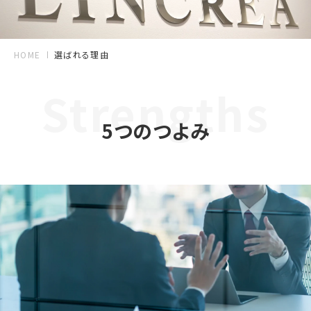
HOME
選ばれる理由
Strengths
5つのつよみ